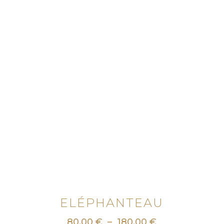
ELÉPHANTEAU
Plage
80,00
€
–
180,00
€