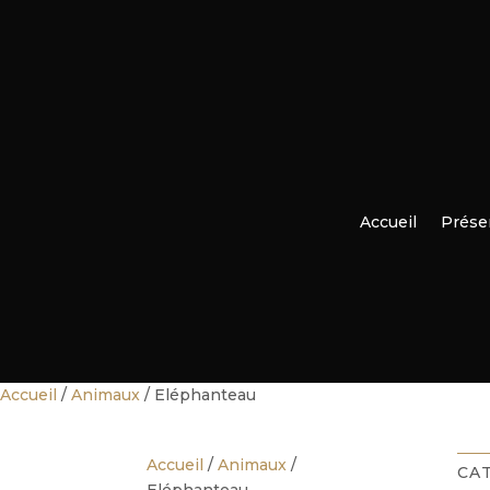
Accueil
Prése
Accueil
/
Animaux
/ Eléphanteau
Accueil
/
Animaux
/
CA
Eléphanteau