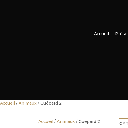
Accueil
Prése
Accueil
/
Animaux
/ Guépard 2
Accueil
/
Animaux
/ Guépard 2
CA