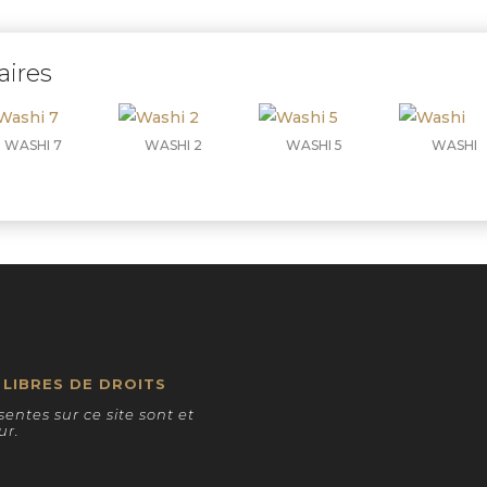
aires
WASHI 7
WASHI 2
WASHI 5
WASHI
LIBRES DE DROITS
entes sur ce site sont et
ur.