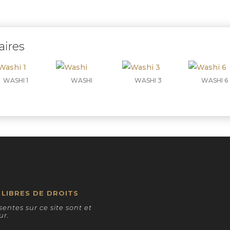
aires
WASHI 1
WASHI
WASHI 3
WASHI 6
LIBRES DE DROITS
entes sur ce site sont et
ur.