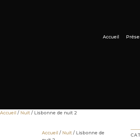
Accueil
Prése
Accueil
/
Nuit
/ Lisbonne de nuit 2
Accueil
/
Nuit
/ Lisbonne de
CA
nuit 2