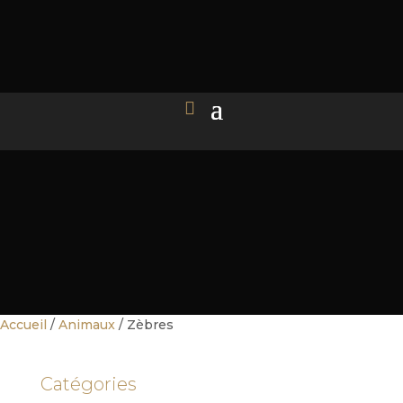
Accueil
/
Animaux
/ Zèbres
Catégories